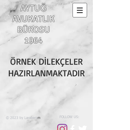
AYTUĞ
AVUKATLIK
BÜROSU
1964
ÖRNEK DİLEKÇELER
HAZIRLANMAKTADIR
FOLLOW US:
© 2023 by Laraberk
m